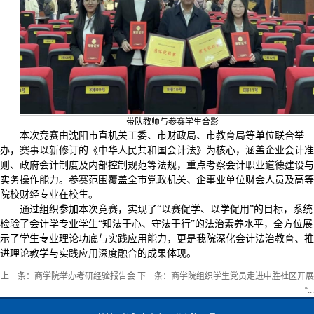
带队教师与参赛学生合影
本次竞赛由沈阳市直机关工委、市财政局、市教育局等单位联合举
办，赛事以新修订的《中华人民共和国会计法》为核心，涵盖企业会计准
则、政府会计制度及内部控制规范等法规，重点考察会计职业道德建设与
实务操作能力。参赛范围覆盖全市党政机关、企事业单位财会人员及高等
院校财经专业在校生。
通过组织参加本次竞赛，实现了“以赛促学、以学促用”的目标，系统
检验了会计学专业学生“知法于心、守法于行”的法治素养水平，全方位展
示了学生专业理论功底与实践应用能力，更是我院深化会计法治教育、推
进理论教学与实践应用深度融合的成果体现。
上一条：
商学院举办考研经验报告会
下一条：
商学院组织学生党员走进中胜社区开展
“...