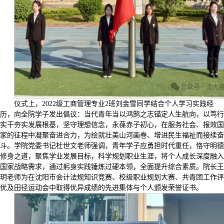
仪式上，2022级工商管理专业2班刘金雪同学结合个人学习实践经
历，向全院学子发出倡议：当代青年当以鸿鹄之志锚定人生航向，以笃行
实干夯实发展根基，坚守理想信念，永葆赤子初心，在服务社会、报效国
家的征程中凝聚奋进合力，为绘就壮美山河画卷、增进民生福祉而接续奋
斗。学院党委书记杜世文老师强调，青年学子应勇担时代重任，恪守明德
修身之道，聚焦学业发展目标，科学规划职业生涯，将个人成长深度融入
国家战略需求，通过躬身实践锤炼过硬本领，全面提升综合素质。院长王
玥老师为在沈阳市会计法规知识竞赛、校级职业规划大赛、共青团工作评
优及田径运动会中取得优异成绩的先进集体与个人颁发荣誉证书。