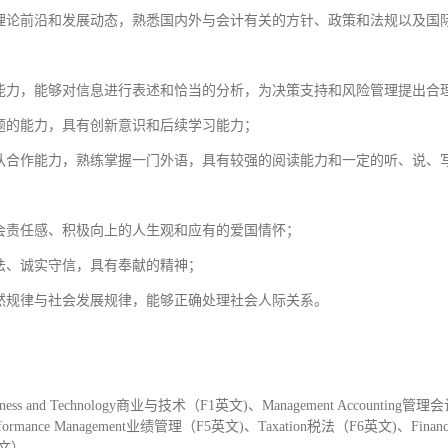
的理论前沿和发展动态，熟悉国内外与会计有关的方针、政策和法规以及国
力能力，能够对信息进行表述和恰当的分析，为决策支持和风险管理提出合
问题的能力，具有创新意识和后续学习能力；
团队合作能力，熟练掌握一门外语，具有较强的阅读能力和一定的听、说、
社会责任感、积极向上的人生观和应有的爱国情怀；
守法、诚实守信，具有奉献的精神；
自然规律与社会发展规律，能够正确处理社会人际关系。
echnology商业与技术（F1英文)、Management Accounting管理会计（F
ormance Management业绩管理（F5英文)、Taxation税法（F6英文)、Financial
9英文）。